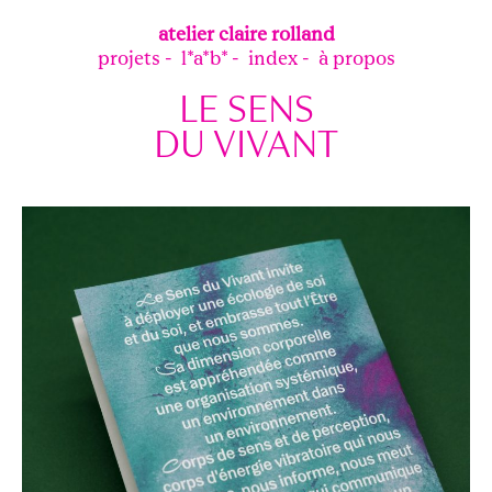
atelier
claire rolland
projets
l*a*b*
index
à propos
LE SENS
DU VIVANT