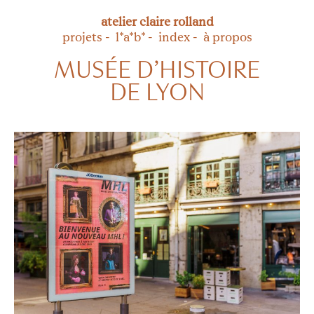
atelier
claire rolland
projets
l*a*b*
index
à propos
MUSÉE D’HISTOIRE
DE LYON