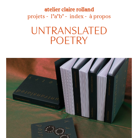
atelier
claire rolland
projets
l*a*b*
index
à propos
UNTRANSLATED
POETRY