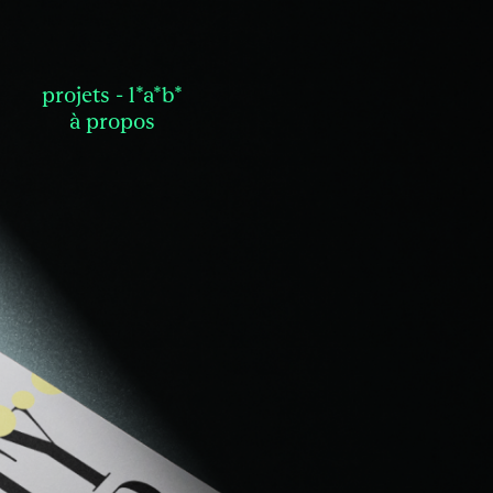
projets
l*a*b*
à propos