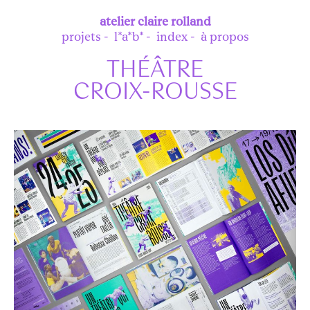
atelier
claire rolland
projets
l*a*b*
index
à propos
THÉÂTRE
CROIX-ROUSSE