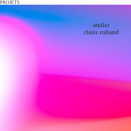
PROJETS
atelier
claire rolland