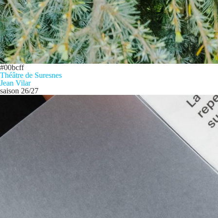
#00bcff
Théâtre de Suresnes
Jean Vilar
saison 26/27